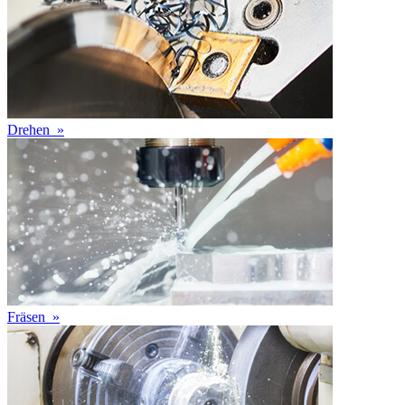
Drehen
»
Fräsen
»