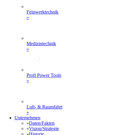
Feinwerktechnik
»
Medizintechnik
»
Profi Power Tools
»
Luft- & Raumfahrt
»
Unternehmen
»
Daten/Fakten
»
Vision/Strategie
»
Historie