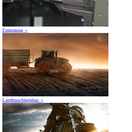
Entgratung
»
Landmaschinenbau
»