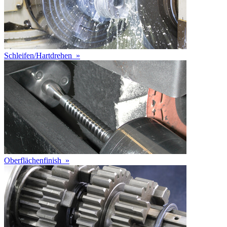
Schleifen/Hartdrehen
»
Oberflächenfinish
»