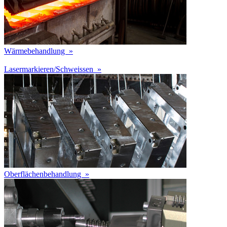
Wärmebehandlung
»
Lasermarkieren/Schweissen
»
Oberflächenbehandlung
»