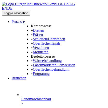
EN
DE
Toggle navigation
Prozesse
Kernprozesse
»
Drehen
»
Fräsen
»
Schleifen/Hartdrehen
»
Oberflächenfinish
»
Verzahnen
»
Montieren
Begleitprozesse
»
Wärmebehandlung
»
Lasermarkieren/Schweissen
»
Oberflächenbehandlung
»
Entgratung
Branchen
Landmaschinenbau
»