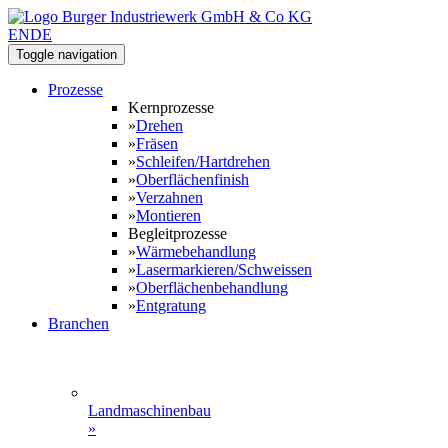
EN
DE
Toggle navigation
Prozesse
Kernprozesse
»
Drehen
»
Fräsen
»
Schleifen/Hartdrehen
»
Oberflächenfinish
»
Verzahnen
»
Montieren
Begleitprozesse
»
Wärmebehandlung
»
Lasermarkieren/Schweissen
»
Oberflächenbehandlung
»
Entgratung
Branchen
Landmaschinenbau
»