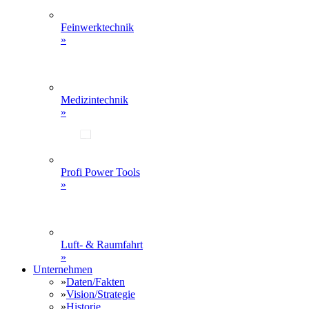
Feinwerktechnik
»
Medizintechnik
»
Profi Power Tools
»
Luft- & Raumfahrt
»
Unternehmen
»
Daten/Fakten
»
Vision/Strategie
»
Historie