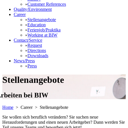
»
Customer References
Quality/Environment
Career
»
Stellenangebote
»
Education
»
Ferienjob/Praktika
»
Working at BIW
Contact/Service
»
Request
»
Directions
»
Downloads
News/Press
»
Press
Stellenangebote
rbeiten bei BIW
Home
> Career >
Stellenangebote
Sie wollen sich beruflich verändern? Sie suchen neue
Herausforderungen und einen neuen Arbeitgeber? Dann werden Sie
Teil unseres Teams
und bewerben sich jetzt!