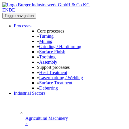
EN
DE
Toggle navigation
Processes
Core processes
»
Turning
»
Milling
»
Grinding / Hardturning
»
Surface Finish
»
Toothing
»
Assembly
Support processes
»
Heat Treatment
»
Lasermarking / Welding
»
Surface Treatment
»
Deburring
Industrial Sectors
Agricultural Machinery
»